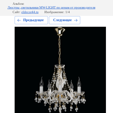
Альбом:
Люстры ,светильники MW-LIGHT по ценам от производителя
Сайт:
eldecor44.ru
Изображение: 1/4
Предыдущее
Следующее